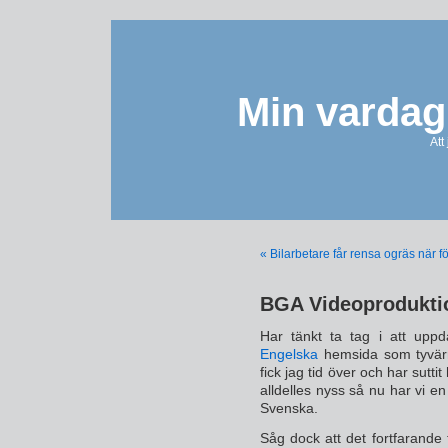
Min vardag
Att
« Bilarbetare får rensa ogräs när fö
BGA Videoprodukti
Har tänkt ta tag i att upp
Engelska
hemsida som tyvärr 
fick jag tid över och har suttit 
alldelles nyss så nu har vi 
Svenska.
Såg dock att det fortfarande