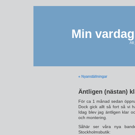
Min vardag
Att
« Nyanställningar
Äntligen (nästan) k
För ca 1 månad sedan öppna
Dock gick allt så fort så vi h
Idag blev jag äntligen klar oc
och montering.
Såhär ser våra nya bande
Stockholmsbutik: