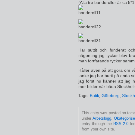
(Alla tre banderoller är ca 5*
Har suttit och funderat och 
någonting jag tycker blev br
man fortfarande tycker samma 
Håller även på att göra om v
tanke jag har burit på enda s
jag först nu känner att jag
mer bilder när båda Stockhol
Tags:
Butik
,
Göteborg
,
Stock
This entry was posted on torsd
under
Arbetslogg
,
Okategorise
entry through the
RSS 2.0
fee
from your own site.