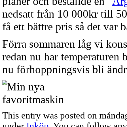
planer och beställde en ”
Ar
nedsatt från 10 000kr till 5
få ett bättre pris så det var ba
Förra sommaren låg vi kons
redan nu har temperaturen b
nu förhoppningsvis bli ändr
This entry was posted on måndag,
under
Inköp
. You can follow any