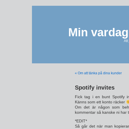
Min vardag
Att
« Om att tänka på dina kunder
Spotify invites
Fick tag i en bunt Spotify 
Känns som ett konto räcker
Om det är någon som behöve
kommentar så kanske ni har tu
*EDIT*
Så går det när man kopierar 