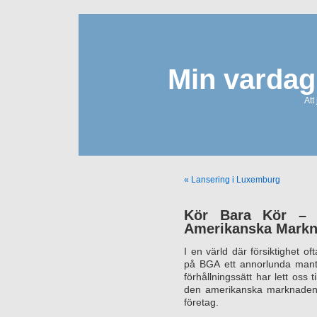
Min vardag
Att
« Lansering i Luxemburg
Kör Bara Kör – 
Amerikanska Mark
I en värld där försiktighet of
på BGA ett annorlunda mant
förhållningssätt har lett oss t
den amerikanska marknaden, 
företag.