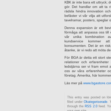
KBK är inte bara ett uttryck; 
gör. Det handlar om att ta r
rädsla hindra innovation och
befäster vi vår vilja att utfor
tavelramar, posters, speglar o
Denna expansion är ett bevi
förmåga att anpassa oss till
vår unika kombination av
kundservice kommer at
konsumenten. Det är en risk
åtanke, är vi redo att möta d
För BGA är detta ett stort st
relationer och erfarenhet
ledstjärna ser vi fram emot
oss av våra erfarenheter oc
företag. Amerika, här kommer 
Läs mer på
www.bgastore.c
This entry was posted on lör
filed under
Okategoriserade
. 
through the
RSS 2.0
feed. Y
your own site.