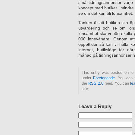
små tidningsannonser varje 
koncept med butiker i mindre
se om det kan bli lönsamhet
Tanken är att butiken ska ö
utvärdering och se om lönsam
lönsamhet ska vi börja kolla 
000 innevånare. Genom att
öppettider så kan vi hålla
internet, butiksläge för n
månad på tidningsannonserin
This entry was posted on lör
under
Företagande
. You can 
the
RSS 2.0
feed. You can
le
site.
Leave a Reply