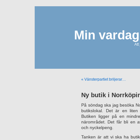
Min vardag
Att
« Vänsterpartiet briljerar…
Ny butik i Norrköpi
På söndag ska jag besöka Nor
butikslokal. Det är en lite
Butiken ligger på en mind
närområdet. Det får bli en 
och nyckelpeng.
Tanken är att vi ska ha but