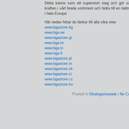
Detta känns som ett superstort steg och gör så
kraften i vårt breda sortiment och bidra till en bät
i hela Europa
Här nedan hittar du länkar till alla våra siter
www.bgastore.bg
www.bga.ee
www.bgastore.gr
www.bga.hr
www.bga.lv
www.bga.lt
www.bgastore.pl
www.bgastore.ro
www.bgastore.sk
www.bgastore.si
www.bgastore.cz
www.bgastore.hu
Posted in
Okategoriserade
|
No C