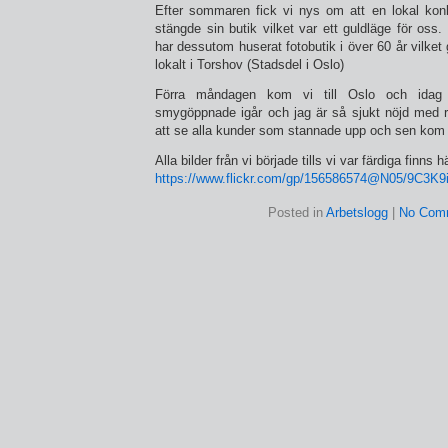
Efter sommaren fick vi nys om att en lokal konku
stängde sin butik vilket var ett guldläge för os
har dessutom huserat fotobutik i över 60 år vilket gö
lokalt i Torshov (Stadsdel i Oslo)
Förra måndagen kom vi till Oslo och idag 
smygöppnade igår och jag är så sjukt nöjd med re
att se alla kunder som stannade upp och sen kom 
Alla bilder från vi började tills vi var färdiga finns h
https://www.flickr.com/gp/156586574@N05/9C3K9
Posted in
Arbetslogg
|
No Com